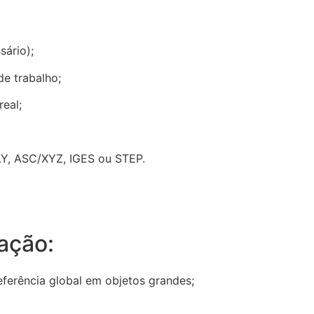
sário);
de trabalho;
eal;
PLY, ASC/XYZ, IGES ou STEP.
ação:
referência global em objetos grandes;