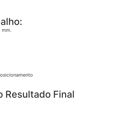
alho:
0 mm.
 posicionamento
o Resultado Final