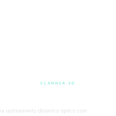
re
Open Software
Serviços
Open Serviços
Blog
SCANNER 3D
ina rastreamento dinâmico óptico com