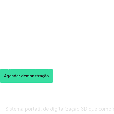
Digitalizadores 3D
Open Digitalizadores 3D
Softwa
Agendar demonstração
FreeScan Trak ProW
Sistema portátil de digitalização 3D que comb