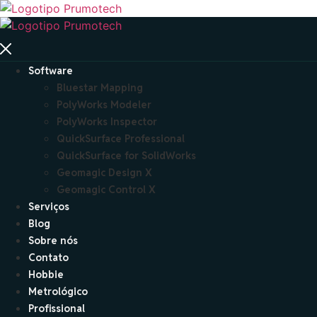
Ir
para
o
conteúdo
Software
Bluestar Mapping
PolyWorks Modeler
PolyWorks Inspector
QuickSurface Professional
QuickSurface for SolidWorks
Geomagic Design X
Geomagic Control X
Serviços
Blog
Sobre nós
Contato
Hobbie
Metrológico
Profissional